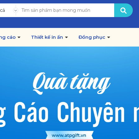
 cả
ng cáo
Thiết kế in ấn
Đồng phục