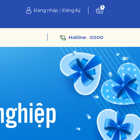
0
Đăng nhập
/
Đăng ký
Hotline:
0000