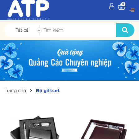
0
Tất cả
Trang chủ
Bộ giftset