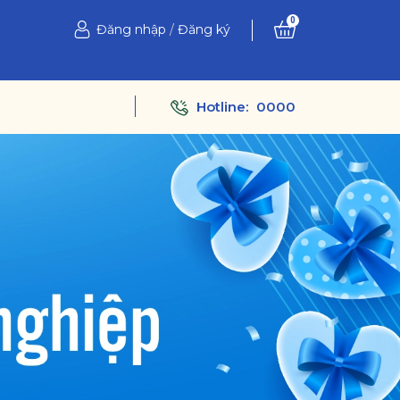
0
Đăng nhập
/
Đăng ký
Hotline:
0000