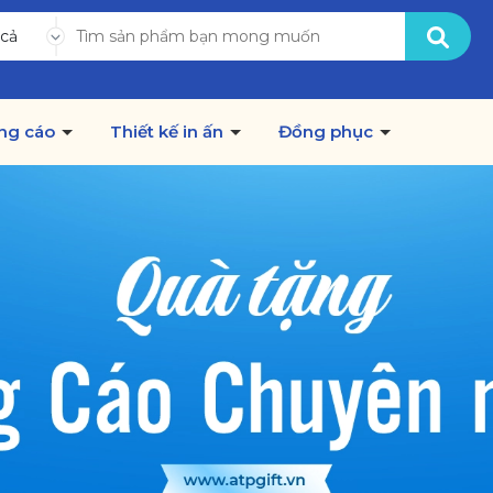
 cả
ng cáo
Thiết kế in ấn
Đồng phục