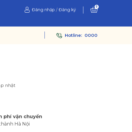
0
Đăng nhập
/
Đăng ký
Hotline:
0000
ập nhật
Ệ
n phí vận chuyển
thành Hà Nội