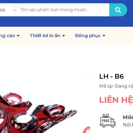
 cả
ng cáo
Thiết kế in ấn
Đồng phục
LH - B6
Mã sp: Đang c
LIÊN H
Miễ
Nội 