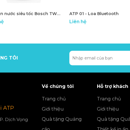
Ấm đun nước siêu tốc Bosch TWK 1201N - ATP 01
ATP 01 - Loa Bluetooth
hệ
Liên hệ
NG TÔI
Về chúng tôi
Hỗ trợ khách
Trang chủ
Trang chủ
i ATP
Giới thiệu
Giới thiệu
Quà tặng Quảng
Quà tặng Quả
 P. Dịch Vọng
cáo
Thiết kế in ấn