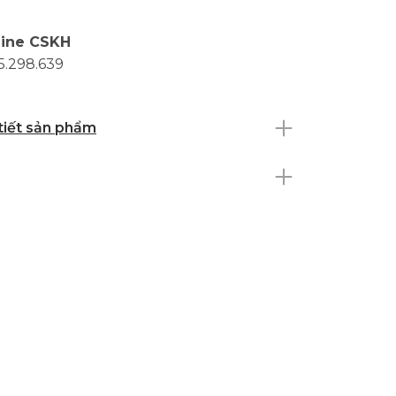
line CSKH
5.298.639
 tiết sản phẩm