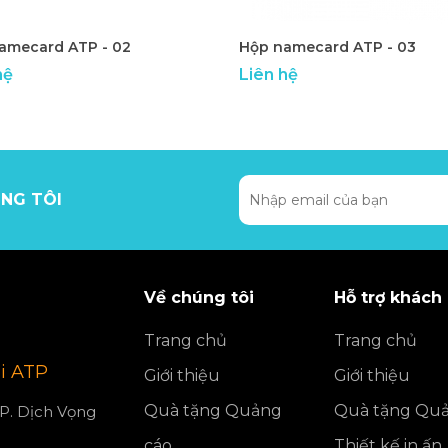
amecard ATP - 02
Hộp namecard ATP - 03
hệ
Liên hệ
NG TÔI
Về chúng tôi
Hỗ trợ khách
Trang chủ
Trang chủ
i ATP
Giới thiệu
Giới thiệu
Quà tặng Quảng
Quà tặng Quả
 P. Dịch Vọng
cáo
Thiết kế in ấn