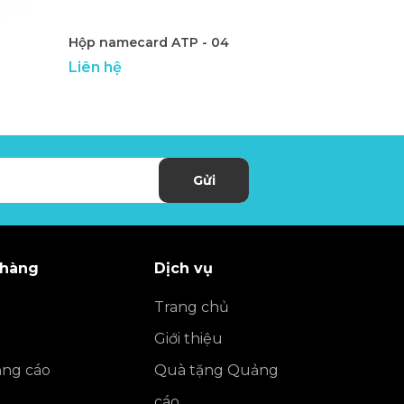
Hộp namecard ATP - 04
Hộp nameca
Liên hệ
Liên hệ
Gửi
 hàng
Dịch vụ
Trang chủ
Giới thiệu
ng cáo
Quà tặng Quảng
cáo