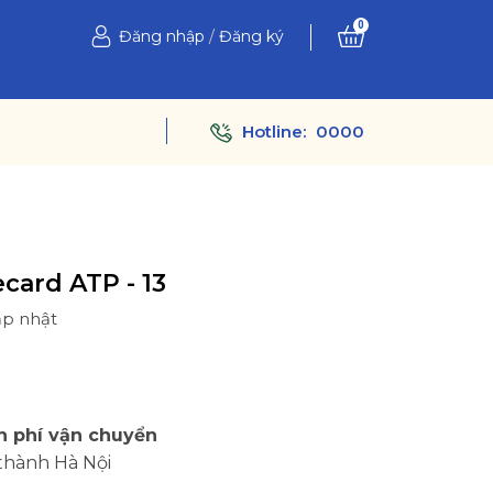
0
Đăng nhập
/
Đăng ký
Hotline:
0000
ard ATP - 13
ập nhật
Ệ
n phí vận chuyển
thành Hà Nội