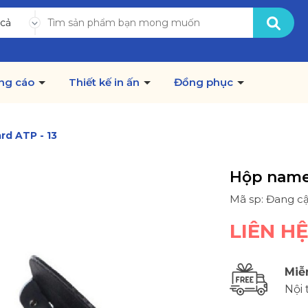
 cả
ng cáo
Thiết kế in ấn
Đồng phục
d ATP - 13
Hộp namec
Mã sp: Đang c
LIÊN H
Miễ
Nội 