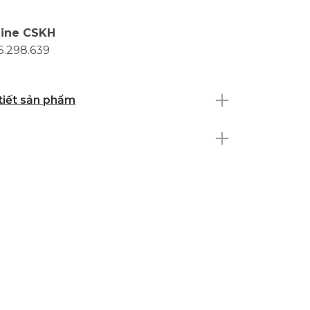
line CSKH
5.298.639
 tiết sản phẩm