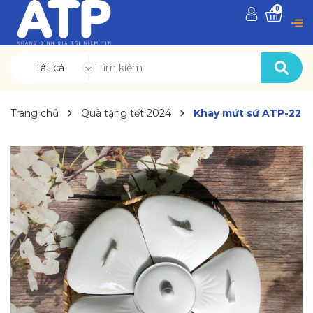
0
Tất cả
Trang chủ
Quà tặng tết 2024
Khay mứt sứ ATP-22