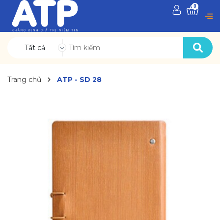
0
Tất cả
Trang chủ
ATP - SD 28