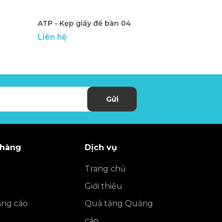
ATP - Kẹp giấy để bàn 04
ATP - Kẹp g
Liên hệ
Liên hệ
Gửi
 hàng
Dịch vụ
Trang chủ
Giới thiệu
ng cáo
Quà tặng Quảng
cáo