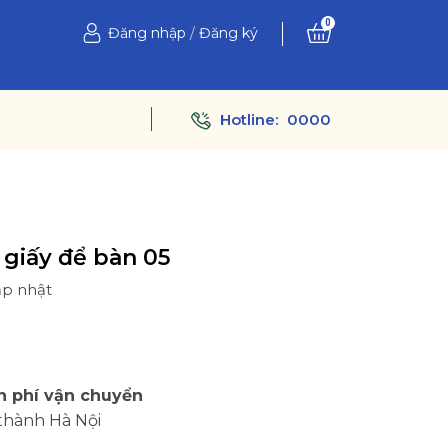
0
Đăng nhập
/
Đăng ký
Hotline:
0000
 giấy để bàn 05
ập nhật
Ệ
n phí vận chuyển
thành Hà Nội