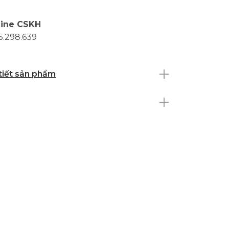
line CSKH
5.298.639
 tiết sản phẩm