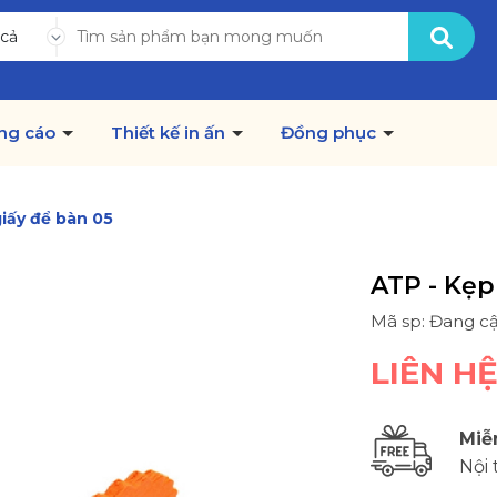
 cả
ng cáo
Thiết kế in ấn
Đồng phục
iấy để bàn 05
ATP - Kẹp
Mã sp: Đang c
LIÊN H
Miễ
Nội 