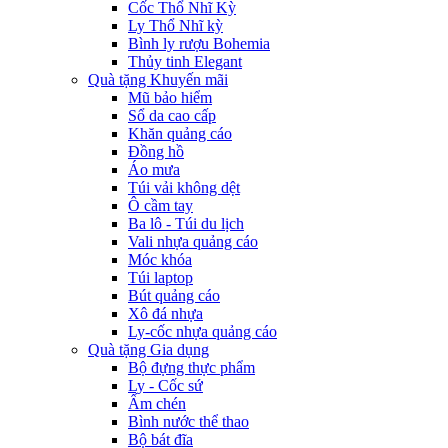
Cốc Thổ Nhĩ Kỳ
Ly Thổ Nhĩ kỳ
Bình ly rượu Bohemia
Thủy tinh Elegant
Quà tặng Khuyến mãi
Mũ bảo hiểm
Sổ da cao cấp
Khăn quảng cáo
Đồng hồ
Áo mưa
Túi vải không dệt
Ô cầm tay
Ba lô - Túi du lịch
Vali nhựa quảng cáo
Móc khóa
Túi laptop
Bút quảng cáo
Xô đá nhựa
Ly-cốc nhựa quảng cáo
Quà tặng Gia dụng
Bộ đựng thực phẩm
Ly - Cốc sứ
Ấm chén
Bình nước thể thao
Bộ bát đĩa