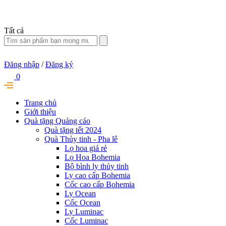
Tất cả
Đăng nhập
/
Đăng ký
0
Trang chủ
Giới thiệu
Quà tặng Quảng cáo
Quà tặng tết 2024
Quà Thủy tinh - Pha lê
Lọ hoa giá rẻ
Lọ Hoa Bohemia
Bộ bình ly thủy tinh
Ly cao cấp Bohemia
Cốc cao cấp Bohemia
Ly Ocean
Cốc Ocean
Ly Luminac
Cốc Luminac