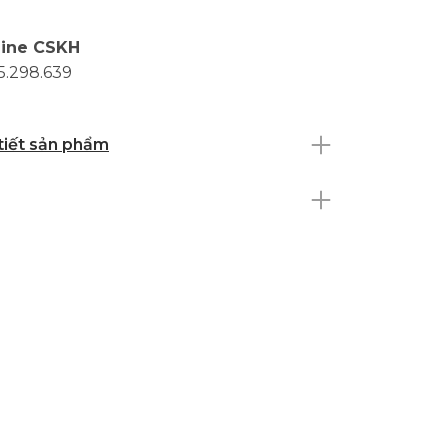
line CSKH
5.298.639
 tiết sản phẩm